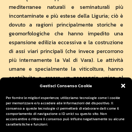
mediterranee naturali e seminaturali più
incontaminate e più estese della Liguria; ciò è
dovuto a ragioni principalmente storiche e
geomorfologiche che hanno impedito una
espansione edilizia eccessiva e la costruzione
di assi viari principali (che invece percorrono
più internamente la Val di Vara). Le attività
umane e specialmente la viticoltura, hanno
contribuito a creare un paesaggio unico al
Gestisci Consenso Cookie
mondo nel quale lo sviluppo dei tipici “muri a
secco” raggiunge complessivamente quello
Per fornire le migliori esperienze, utilizziamo tecnologie come i cookie
della famosa muraglia cinese. Tutto ciò
per memorizzare e/o accedere alle informazioni del dispositivo. Il
consenso a queste tecnologie ci permetterà di elaborare dati come il
unitamente alle caratteristiche di un mare
comportamento di navigazione o ID unici su questo sito. Non
acconsentire o ritirare il consenso può influire negativamente su alcune
cristallino, a testimonianze architettoniche di
caratteristiche e funzioni.
valore, ad una rete di sentieri tra le più ricche