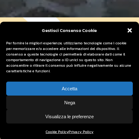
Gestisci Consenso Cookie
Podere
Per fornire le migliori esperienze, utilizziamo tecnologie come i cookie
per memorizzare e/o accedere alle informazioni del dispositivo. Il
Bramapane
consenso a queste tecnologie ci permetterà di elaborare dati come il
comportamento di navigazione o ID unici su questo sito. Non
acconsentire o ritirare il consenso può influire negativamente su alcune
caratteristiche e funzioni.
Casa Vacanze in Toscana
Accetta
Nega
Il Podere Bramapane è un antico podere
situato a circa 10 km da Pontremoli, in Toscana.
Visualizza le preferenze
Questa casa in pietra, costruita
Cookie Policy
Privacy Policy
originariamente nel XV secolo, è immersa in